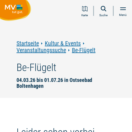
Zum
Zur
Zur
Zum
Menü
Karte
Suche
Inhalt
Navigation
Volltextsuche
Footer
springen
springen
springen
springen
Startseite
Kultur & Events
Veranstaltungssuche
Be-Flügelt
Be-Flügelt
04.03.26 bis 01.07.26 in Ostseebad
Boltenhagen