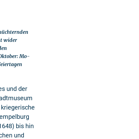
ernüchternden
t wider
den
Oktober: Mo-
Feiertagen
es und der
Stadtmuseum
 kriegerische
 Tempelburg
1648) bis hin
schen und