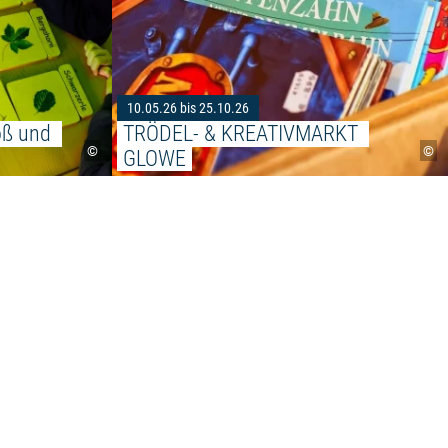
10.05.26 bis 25.10.26
oß und 
TRÖDEL- & KREATIVMARKT 
©
©
GLOWE