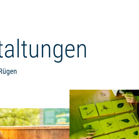
taltungen
 Rügen
Weiterlesen: "Comic-Rallye"