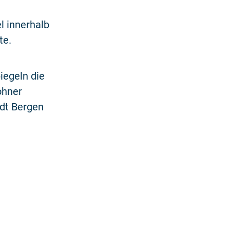
l innerhalb
te.
iegeln die
ohner
dt Bergen