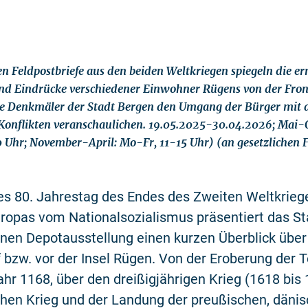
ten Feldpostbriefe aus den beiden Weltkriegen spiegeln die 
nd Eindrücke verschiedener Einwohner Rügens von der Fron
e Denkmäler der Stadt Bergen den Umgang der Bürger mit 
Konflikten veranschaulichen. 19.05.2025-30.04.2026; Mai-
0 Uhr; November-April: Mo-Fr, 11-15 Uhr) (an gesetzlichen 
es 80. Jahrestag des Endes des Zweiten Weltkrieg
uropas vom Nationalsozialismus präsentiert das 
einen Depotausstellung einen kurzen Überblick über
f bzw. vor der Insel Rügen. Von der Eroberung der
hr 1168, über den dreißigjährigen Krieg (1618 bis 
hen Krieg und der Landung der preußischen, däni