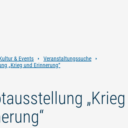
Zum
Zur
Zur
Zum
Inhalt
Navigation
Volltextsuche
Footer
springen
springen
springen
springen
Kultur & Events
Veranstaltungssuche
ung „Krieg und Erinnerung“
tausstellung „Krieg
nerung“