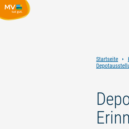
Startseite
Depotausstell
Depo
Erin