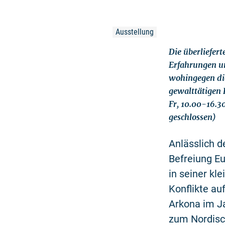
Ausstellung
Die überliefer
Erfahrungen u
wohingegen di
gewalttätigen 
Fr, 10.00-16.3
geschlossen)
Anlässlich d
Befreiung E
in seiner kl
Konflikte au
Arkona im Ja
zum Nordisc