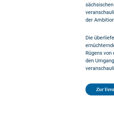
sächsischen
veranschauli
der Ambitio
Die überlief
ernüchternd
Rügens von 
den Umgang 
veranschaul
Zur Ver