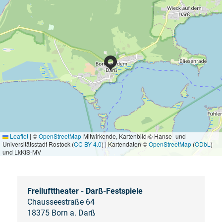
Leaflet
|
©
OpenStreetMap
-Mitwirkende, Kartenbild © Hanse- und
Universitätsstadt Rostock (
CC BY 4.0
) | Kartendaten ©
OpenStreetMap
(
ODbL
)
und LkKfS-MV
Freilufttheater - Darß-Festspiele
Chausseestraße 64
18375 Born a. Darß