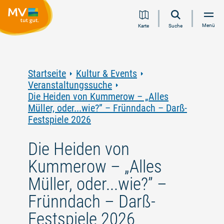
Zum
Zur
Zur
Zum
Menü
Karte
Suche
Inhalt
Navigation
Volltextsuche
Footer
springen
springen
springen
springen
Startseite
Kultur & Events
Veranstaltungssuche
Die Heiden von Kummerow – „Alles
Müller, oder...wie?” – Frünndach – Darß-
Festspiele 2026
Die Heiden von
Kummerow – „Alles
Müller, oder...wie?” –
Frünndach – Darß-
Festspiele 2026