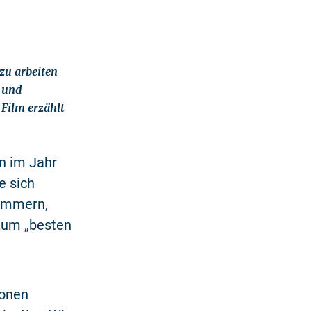
 zu arbeiten
d und
 Film erzählt
n im Jahr
e sich
ümmern,
 zum „besten
ionen