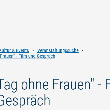
Zum
Zur
Zur
Zum
Inhalt
Navigation
Volltextsuche
Footer
springen
springen
springen
springen
Kultur & Events
Veranstaltungssuche
 Frauen" - Film und Gespräch
 Tag ohne Frauen" - 
Gespräch