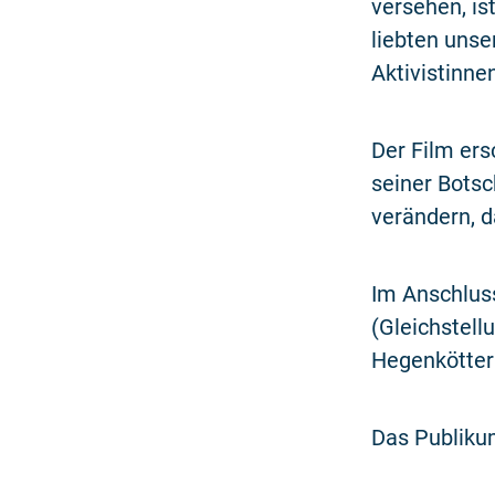
versehen, is
liebten unse
Aktivistinnen
Der Film ers
seiner Botsch
verändern, d
Im Anschluss
(Gleichstel
Hegenkötter 
Das Publikum