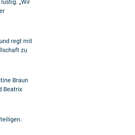
ustig. „Wir
er
und regt mit
llschaft zu
stine Braun
 Beatrix
teiligen.