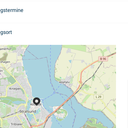
ngstermine
gsort