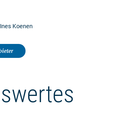
 Ines Koenen
ieter
swertes