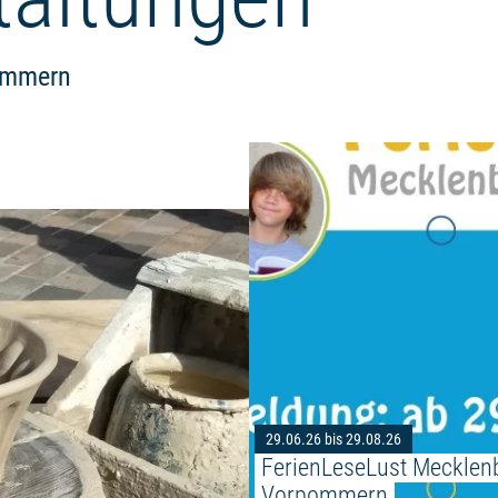
pommern
Weiterlesen: "Töpfermarkt Stral
29.06.26 bis 29.08.26
FerienLeseLust Mecklen
Vorpommern