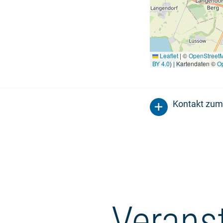
Leaflet
|
©
OpenStreet
BY 4.0
) | Kartendaten ©
O
Kontakt zum
Verans