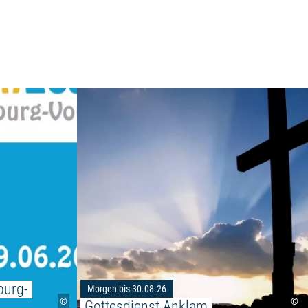
Weiterlesen: "FerienLeseLust Mecklenburg-Vor
sund Alter Markt"
burg-
Morgen bis 30.08.26
©
©
Gottesdienst Anklam