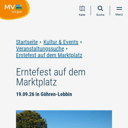
Zum
Zur
Zur
Zum
Menü
Karte
Suche
Inhalt
Navigation
Volltextsuche
Footer
springen
springen
springen
springen
Startseite
Kultur & Events
Veranstaltungssuche
Erntefest auf dem Marktplatz
Erntefest auf dem
Marktplatz
19.09.26 in Göhren-Lebbin