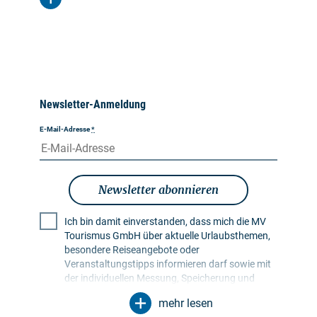
Newsletter-Anmeldung
E-Mail-Adresse
*
Newsletter abonnieren
Ich bin damit einverstanden, dass mich die MV
Tourismus GmbH über aktuelle Urlaubsthemen,
besondere Reiseangebote oder
Veranstaltungstipps informieren darf sowie mit
der individuellen Messung, Speicherung und
Auswertung von Öffnungs- und Klickraten in
mehr lesen
Empfängerprofilen zu Zwecken der Gestaltung