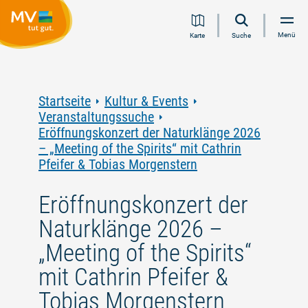
Zum
Zur
Zur
Zum
Menü
Karte
Suche
Inhalt
Navigation
Volltextsuche
Footer
springen
springen
springen
springen
Startseite
Kultur & Events
Veranstaltungssuche
Eröffnungskonzert der Naturklänge 2026
– „Meeting of the Spirits“ mit Cathrin
Pfeifer & Tobias Morgenstern
Eröffnungskonzert der
Naturklänge 2026 –
„Meeting of the Spirits“
mit Cathrin Pfeifer &
Tobias Morgenstern