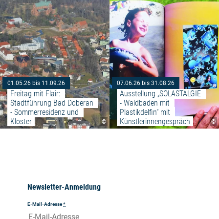
01.05.26 bis 11.09.26
07.06.26 bis 31.08.26
Freitag mit Flair: 
Ausstellung „SOLASTALGIE 
Stadtführung Bad Doberan 
- Waldbaden mit 
- Sommerresidenz und 
Plastikdelfin“ mit 
Kloster
Künstlerinnengespräch
©
©
Newsletter-Anmeldung
E-Mail-Adresse
*