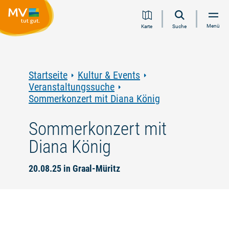
Zum
Zur
Zur
Zum
Menü
Karte
Suche
Inhalt
Navigation
Volltextsuche
Footer
springen
springen
springen
springen
Startseite
Kultur & Events
Veranstaltungssuche
Sommerkonzert mit Diana König
Sommerkonzert mit
Diana König
20.08.25 in Graal-Müritz