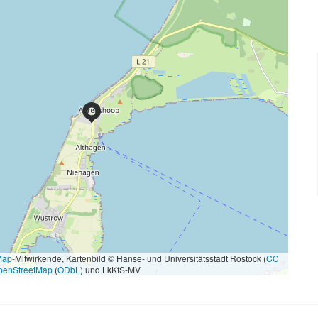
Map
-Mitwirkende, Kartenbild © Hanse- und Universitätsstadt Rostock (
CC
penStreetMap
(
ODbL
) und LkKfS-MV