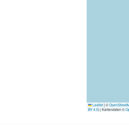
Leaflet
|
©
OpenStreet
BY 4.0
) | Kartendaten ©
O