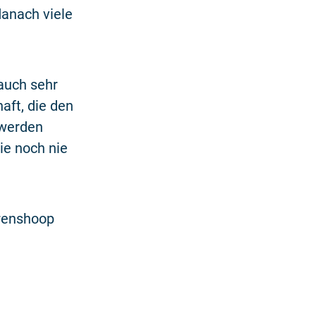
danach viele
 auch sehr
aft, die den
 werden
ie noch nie
renshoop