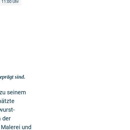
11:00 Uhr
eprägt sind.
 zu seinem
hätzte
wurst-
m der
 Malerei und