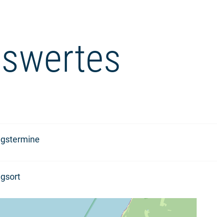
swertes
ngstermine
gsort