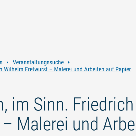
Zum
Zur
Zur
Zum
Inhalt
Navigation
Volltextsuche
Footer
springen
springen
springen
springen
s
Veranstaltungssuche
ch Wilhelm Fretwurst – Malerei und Arbeiten auf Papier
, im Sinn. Friedric
 – Malerei und Arbe