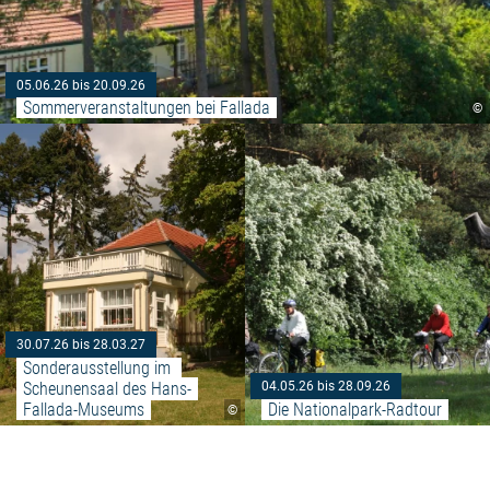
05.06.26 bis 20.09.26
Sommerveranstaltungen bei Fallada
©
Weiterlesen: "Sonderausstellu
30.07.26 bis 28.03.27
Sonderausstellung im 
Scheunensaal des Hans-
04.05.26 bis 28.09.26
Fallada-Museums
Die Nationalpark-Radtour
©