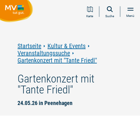
Zum
Zur
Zur
Zum
Menü
Karte
Suche
Inhalt
Navigation
Volltextsuche
Footer
springen
springen
springen
springen
Startseite
Kultur & Events
Veranstaltungssuche
Gartenkonzert mit "Tante Friedl"
Gartenkonzert mit
"Tante Friedl"
24.05.26 in Peenehagen