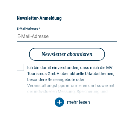
Newsletter-Anmeldung
E-Mail-Adresse
*
Newsletter abonnieren
Ich bin damit einverstanden, dass mich die MV
Tourismus GmbH über aktuelle Urlaubsthemen,
besondere Reiseangebote oder
Veranstaltungstipps informieren darf sowie mit
der individuellen Messung, Speicherung und
Auswertung von Öffnungs- und Klickraten in
mehr lesen
Empfängerprofilen zu Zwecken der Gestaltung
künftiger Newsletter. Meine Daten werden
ausschließlich zu diesem Zweck genutzt.
Insbesondere erfolgt keine Weitergabe an
unbefugte Dritte. Mir ist bekannt, dass ich meine
Einwilligung jederzeit mit Wirkung für die Zukunft