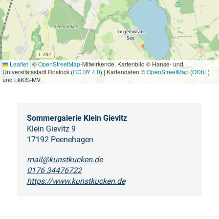
Leaflet
|
©
OpenStreetMap
-Mitwirkende, Kartenbild © Hanse- und
Universitätsstadt Rostock (
CC BY 4.0
) | Kartendaten ©
OpenStreetMap
(
ODbL
)
und LkKfS-MV
Sommergalerie Klein Gievitz
Klein Gievitz 9
17192 Peenehagen
mail@kunstkucken.de
0176 34476722
https://www.kunstkucken.de