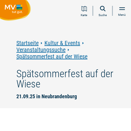
Zum
Zur
Zur
Zum
Menü
Karte
Suche
Inhalt
Navigation
Volltextsuche
Footer
springen
springen
springen
springen
Startseite
Kultur & Events
Veranstaltungssuche
Spätsommerfest auf der Wiese
Spätsommerfest auf der
Wiese
21.09.25 in Neubrandenburg