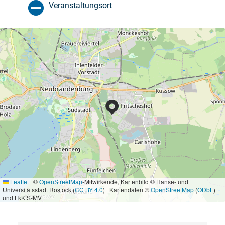
Veranstaltungsort
Leaflet
|
©
OpenStreetMap
-Mitwirkende, Kartenbild © Hanse- und
Universitätsstadt Rostock (
CC BY 4.0
) | Kartendaten ©
OpenStreetMap
(
ODbL
)
und LkKfS-MV