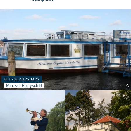
08.07.26 bis 26.08.26
Mirower Partyschiff
©
Weiterlesen: ""Musik am See""