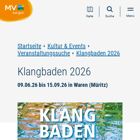
Zum
Zur
Zur
Zum
Menü
Karte
Suche
Inhalt
Navigation
Volltextsuche
Footer
springen
springen
springen
springen
Startseite
Kultur & Events
Veranstaltungssuche
Klangbaden 2026
Klangbaden 2026
09.06.26 bis 15.09.26 in Waren (Müritz)