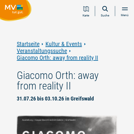
Zum
Zur
Zur
Zum
Menü
Karte
Suche
Inhalt
Navigation
Volltextsuche
Footer
springen
springen
springen
springen
Startseite
Kultur & Events
Veranstaltungssuche
Giacomo Orth: away from reality II
Giacomo Orth: away
from reality II
31.07.26 bis 03.10.26 in Greifswald