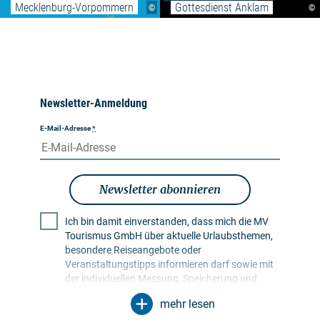
Mecklenburg-Vorpommern
Gottesdienst Anklam
©
©
Newsletter-Anmeldung
E-Mail-Adresse
*
Newsletter abonnieren
Ich bin damit einverstanden, dass mich die MV
Tourismus GmbH über aktuelle Urlaubsthemen,
besondere Reiseangebote oder
Veranstaltungstipps informieren darf sowie mit
der individuellen Messung, Speicherung und
Auswertung von Öffnungs- und Klickraten in
mehr lesen
Empfängerprofilen zu Zwecken der Gestaltung