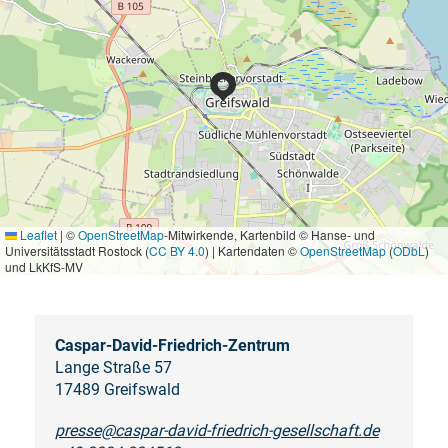
Leaflet
|
©
OpenStreetMap
-Mitwirkende, Kartenbild © Hanse- und
Universitätsstadt Rostock (
CC BY 4.0
) | Kartendaten ©
OpenStreetMap
(
ODbL
)
und LkKfS-MV
Caspar-David-Friedrich-Zentrum
Lange Straße 57
17489 Greifswald
presse@caspar-david-friedrich-gesellschaft.de