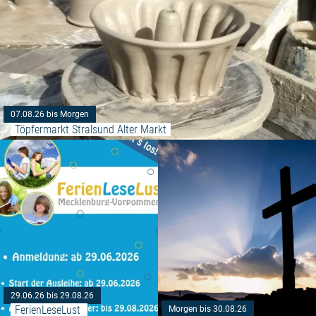
07.08.26 bis Morgen
Töpfermarkt Stralsund Alter Markt
Weiterlesen: "FerienLeseLust 
29.06.26 bis 29.08.26
FerienLeseLust 
Morgen bis 30.08.26