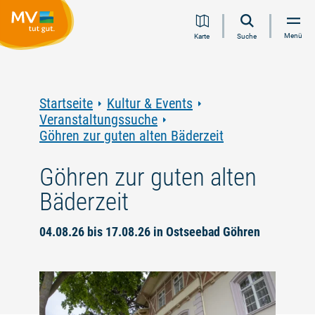
Zum
Zur
Zur
Zum
Menü
Karte
Suche
Inhalt
Navigation
Volltextsuche
Footer
springen
springen
springen
springen
Startseite
Kultur & Events
Veranstaltungssuche
Göhren zur guten alten Bäderzeit
Göhren zur guten alten
Bäderzeit
04.08.26 bis 17.08.26 in Ostseebad Göhren