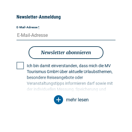
Newsletter-Anmeldung
E-Mail-Adresse
*
Newsletter abonnieren
Ich bin damit einverstanden, dass mich die MV
Tourismus GmbH über aktuelle Urlaubsthemen,
besondere Reiseangebote oder
Veranstaltungstipps informieren darf sowie mit
der individuellen Messung, Speicherung und
Auswertung von Öffnungs- und Klickraten in
mehr lesen
Empfängerprofilen zu Zwecken der Gestaltung
künftiger Newsletter. Meine Daten werden
ausschließlich zu diesem Zweck genutzt.
Insbesondere erfolgt keine Weitergabe an
unbefugte Dritte. Mir ist bekannt, dass ich meine
Einwilligung jederzeit mit Wirkung für die Zukunft