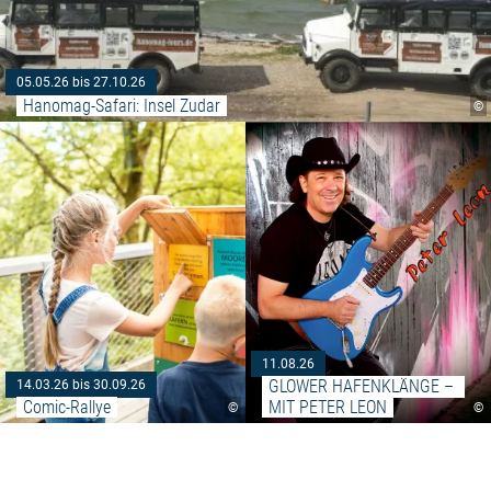
05.05.26 bis 27.10.26
Hanomag-Safari: Insel Zudar
©
Weiterlesen: "Comic-Rallye"
11.08.26
GLOWER HAFENKLÄNGE – 
14.03.26 bis 30.09.26
Comic-Rallye
MIT PETER LEON
©
©