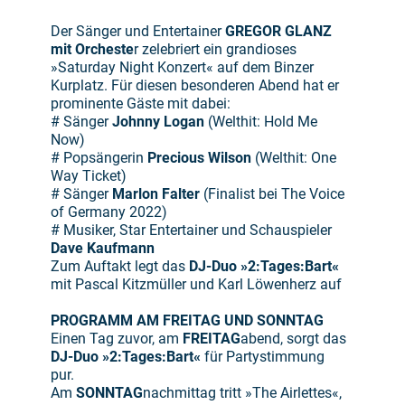
Der Sänger und Entertainer
GREGOR GLANZ
mit Orcheste
r zelebriert ein grandioses
»Saturday Night Konzert« auf dem Binzer
Kurplatz. Für diesen besonderen Abend hat er
prominente Gäste mit dabei:
# Sänger
Johnny Logan
(Welthit: Hold Me
Now)
# Popsängerin
Precious Wilson
(Welthit: One
Way Ticket)
# Sänger
Marlon Falter
(Finalist bei The Voice
of Germany 2022)
# Musiker, Star Entertainer und Schauspieler
Dave Kaufmann
Zum Auftakt legt das
DJ-Duo »2:Tages:Bart«
mit Pascal Kitzmüller und Karl Löwenherz auf
PROGRAMM AM FREITAG UND SONNTAG
Einen Tag zuvor, am
FREITAG
abend, sorgt das
DJ-Duo »2:Tages:Bart«
für Partystimmung
pur.
Am
SONNTAG
nachmittag tritt »The Airlettes«,