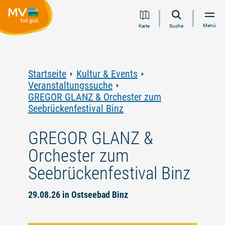
Zum
Zur
Zur
Zum
Menü
Karte
Suche
Inhalt
Navigation
Volltextsuche
Footer
springen
springen
springen
springen
Startseite
Kultur & Events
Veranstaltungssuche
GREGOR GLANZ & Orchester zum
Seebrückenfestival Binz
GREGOR GLANZ &
Orchester zum
Seebrückenfestival Binz
29.08.26 in Ostseebad Binz