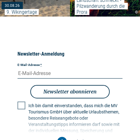
Landschaft schmeckt - 
Pilzwanderung durch die 
30.08.26
9. Wikingertage
Prora
©
Newsletter-Anmeldung
E-Mail-Adresse
*
Newsletter abonnieren
Ich bin damit einverstanden, dass mich die MV
Tourismus GmbH über aktuelle Urlaubsthemen,
besondere Reiseangebote oder
Veranstaltungstipps informieren darf sowie mit
der individuellen Messung, Speicherung und
Auswertung von Öffnungs- und Klickraten in