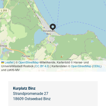
Leaflet
|
©
OpenStreetMap
-Mitwirkende, Kartenbild © Hanse- und
Universitätsstadt Rostock (
CC BY 4.0
) | Kartendaten ©
OpenStreetMap
(
ODbL
)
und LkKfS-MV
Kurplatz Binz
Strandpromenade 27
18609 Ostseebad Binz