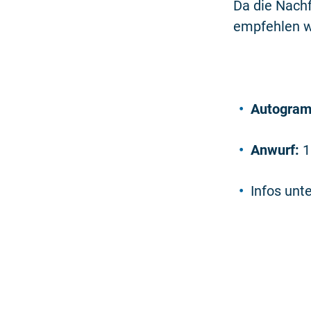
Da die Nachf
empfehlen wi
Autogram
Anwurf:
1
Infos unt