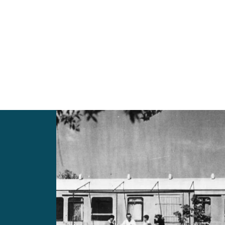
Weiterlesen: "Galeriekonzert"
 West-Deep"