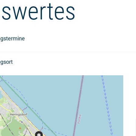
swertes
ngstermine
gsort