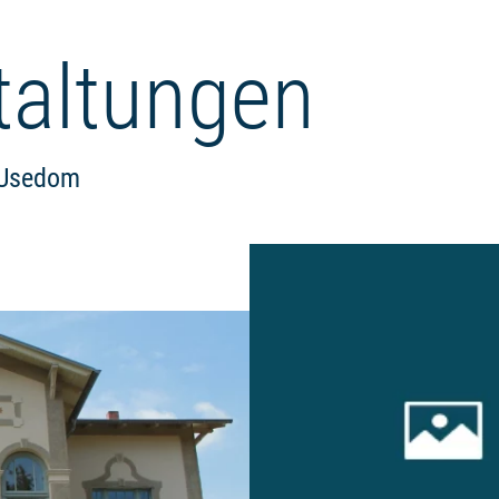
taltungen
l Usedom
Weiterlesen: "Von New York bis