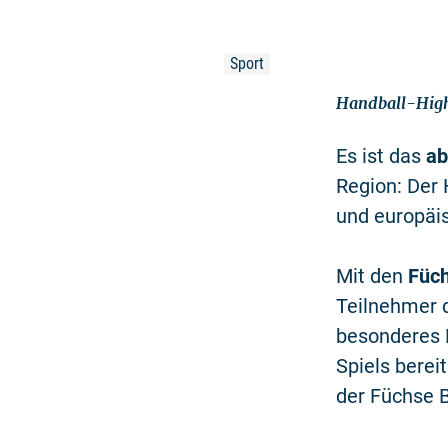
Sport
Handball-Highl
Es ist das
ab
Region: Der 
und europäi
Mit den
Füch
Teilnehmer d
besonderes E
Spiels berei
der Füchse B