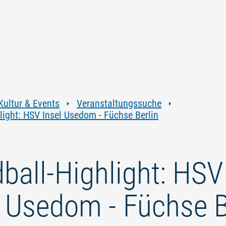
Zum
Zur
Zur
Zum
Inhalt
Navigation
Volltextsuche
Footer
springen
springen
springen
springen
Kultur & Events
Veranstaltungssuche
light: HSV Insel Usedom - Füchse Berlin
ball-Highlight: HSV
l Usedom - Füchse B