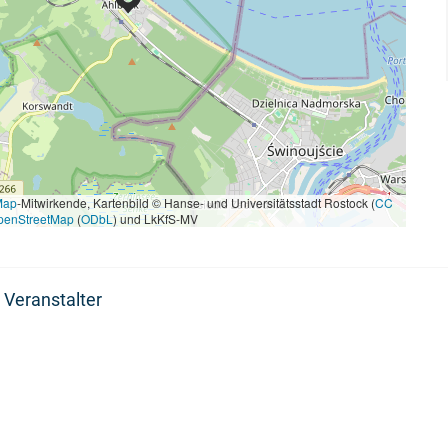
Map
-Mitwirkende, Kartenbild © Hanse- und Universitätsstadt Rostock (
CC
penStreetMap
(
ODbL
) und LkKfS-MV
 Veranstalter