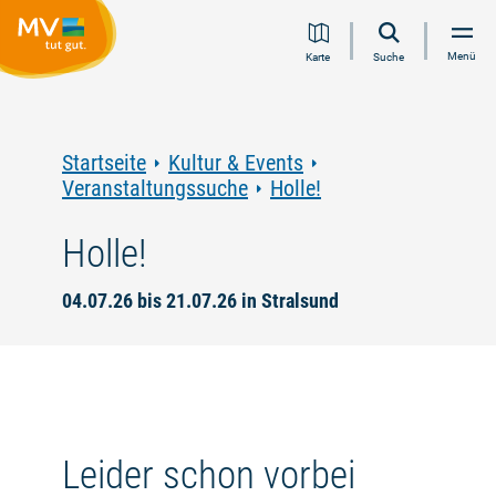
Zum
Zur
Zur
Zum
Menü
Karte
Suche
Inhalt
Navigation
Volltextsuche
Footer
springen
springen
springen
springen
Startseite
Kultur & Events
Veranstaltungssuche
Holle!
Holle!
04.07.26 bis 21.07.26 in Stralsund
Leider schon vorbei