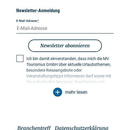
Newsletter-Anmeldung
E-Mail-Adresse
*
Newsletter abonnieren
Ich bin damit einverstanden, dass mich die MV
Tourismus GmbH über aktuelle Urlaubsthemen,
besondere Reiseangebote oder
Veranstaltungstipps informieren darf sowie mit
der individuellen Messung, Speicherung und
Auswertung von Öffnungs- und Klickraten in
mehr lesen
Empfängerprofilen zu Zwecken der Gestaltung
künftiger Newsletter. Meine Daten werden
ausschließlich zu diesem Zweck genutzt.
Insbesondere erfolgt keine Weitergabe an
unbefugte Dritte. Mir ist bekannt, dass ich meine
Einwilligung jederzeit mit Wirkung für die Zukunft
Branchentreff
Datenschutzerklärung
widerrufen kann. Dies kann ich über einen