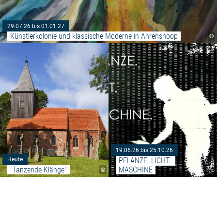
29.07.26 bis 01.01.27
Künstlerkolonie und klassische Moderne in Ahrenshoop
©
Weiterlesen: ""Tanzende Klänge"
19.06.26 bis 25.10.26
PFLANZE. LICHT. 
Heute
"Tanzende Klänge"
MASCHINE
©