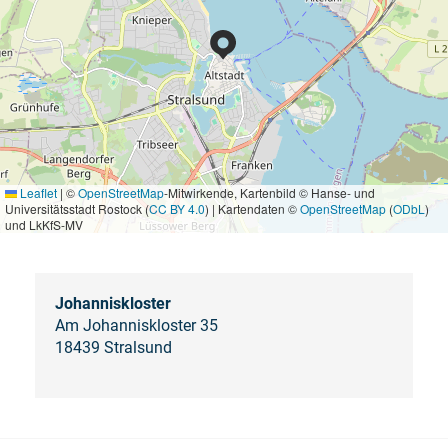
Leaflet
|
©
OpenStreetMap
-Mitwirkende, Kartenbild © Hanse- und
Universitätsstadt Rostock (
CC BY 4.0
) | Kartendaten ©
OpenStreetMap
(
ODbL
)
und LkKfS-MV
Johanniskloster
Am Johanniskloster 35
18439 Stralsund