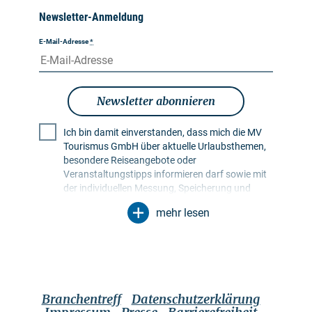
Newsletter-Anmeldung
E-Mail-Adresse
*
Newsletter abonnieren
Ich bin damit einverstanden, dass mich die MV
Tourismus GmbH über aktuelle Urlaubsthemen,
besondere Reiseangebote oder
Veranstaltungstipps informieren darf sowie mit
der individuellen Messung, Speicherung und
Auswertung von Öffnungs- und Klickraten in
mehr lesen
Empfängerprofilen zu Zwecken der Gestaltung
künftiger Newsletter. Meine Daten werden
ausschließlich zu diesem Zweck genutzt.
Insbesondere erfolgt keine Weitergabe an
unbefugte Dritte. Mir ist bekannt, dass ich meine
Einwilligung jederzeit mit Wirkung für die Zukunft
Branchentreff
Datenschutzerklärung
widerrufen kann. Dies kann ich über einen