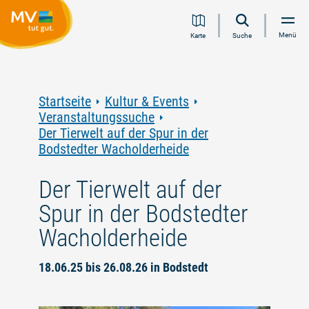
Zum
Zur
Zur
Zum
Menü
Karte
Suche
Inhalt
Navigation
Volltextsuche
Footer
springen
springen
springen
springen
Startseite
Kultur & Events
Veranstaltungssuche
Der Tierwelt auf der Spur in der
Bodstedter Wacholderheide
Der Tierwelt auf der
Spur in der Bodstedter
Wacholderheide
18.06.25 bis 26.08.26 in Bodstedt