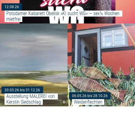
12.08.26
Potsdamer Kabarett Obelisk »KI sucht WG« — sex½ Wochen 
mietfrei
Weiterlesen: "Ausstellung MALE
20.03.26 bis 31.12.26
Ausstellung MALEREI von 
06.05.26 bis 28.10.26
Kerstin Siedschlag
Weidenflechten
©