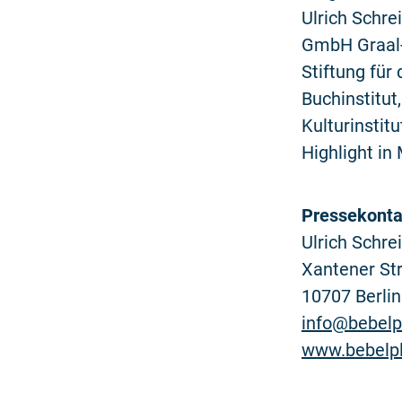
Ulrich Schre
GmbH Graal-M
Stiftung für
Buchinstitut
Kulturinstit
Highlight i
Pressekonta
Ulrich Schrei
Xantener Str
10707 Berlin
info@bebelp
www.bebelpl