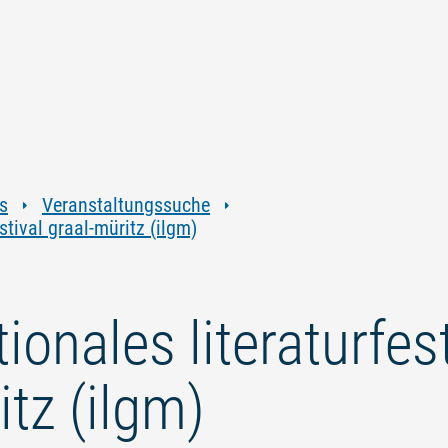
Zum
Zur
Zur
Zum
Inhalt
Navigation
Volltextsuche
Footer
springen
springen
springen
springen
s
Veranstaltungssuche
estival graal-müritz (ilgm)
tionales literaturfes
itz (ilgm)