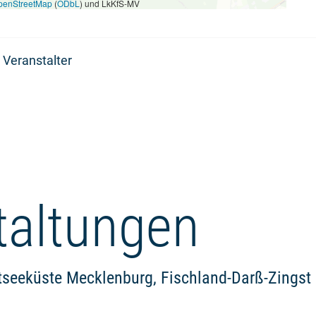
penStreetMap
(
ODbL
) und LkKfS-MV
 Veranstalter
taltungen
tseeküste Mecklenburg, Fischland-Darß-Zingst