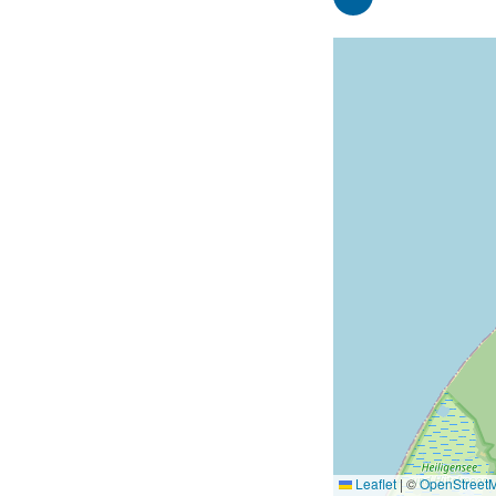
Leaflet
|
©
OpenStreet