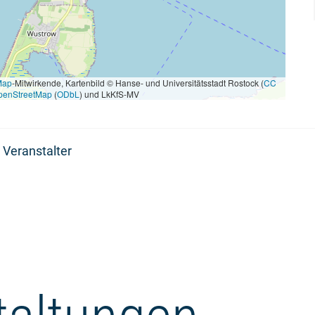
Map
-Mitwirkende, Kartenbild © Hanse- und Universitätsstadt Rostock (
CC
penStreetMap
(
ODbL
) und LkKfS-MV
 Veranstalter