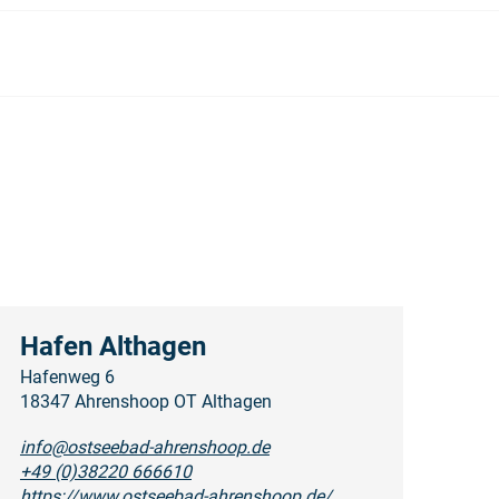
Hafen Althagen
Hafenweg 6
18347 Ahrenshoop OT Althagen
info@ostseebad-ahrenshoop.de
+49 (0)38220 666610
https://www.ostseebad-ahrenshoop.de/