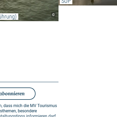
SUP
©
ührung)
 abonnieren
en, dass mich die MV Tourismus
taltungstipps informieren darf