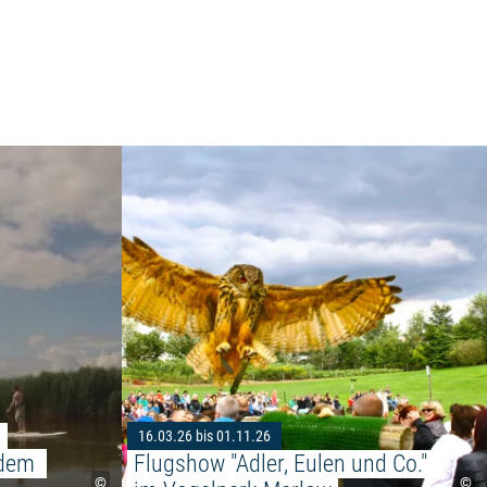
Weiterlesen: "Entdeckungstour zu den Neuendor
Neuendorfer Bülten entdecken (Führung)"
 
16.03.26 bis 01.11.26
dem 
Flugshow "Adler, Eulen und Co." 
©
©