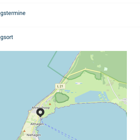
ngstermine
gsort