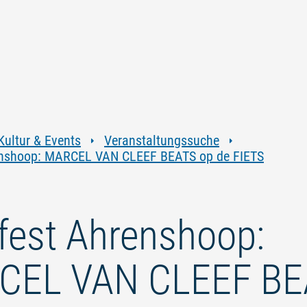
Zum
Zur
Zur
Zum
Inhalt
Navigation
Volltextsuche
Footer
springen
springen
springen
springen
Kultur & Events
Veranstaltungssuche
enshoop: MARCEL VAN CLEEF BEATS op de FIETS
fest Ahrenshoop:
CEL VAN CLEEF BE