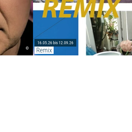
16.05.26 bis 12.09.26
©
Remix