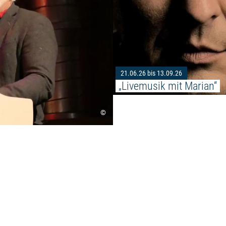
21.06.26 bis 13.09.26
„Livemusik mit Marian“
©