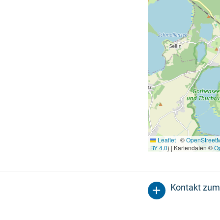
Leaflet
|
©
OpenStreet
BY 4.0
) | Kartendaten ©
O
Kontakt zum