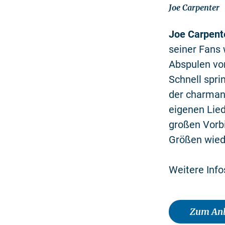
Joe Carpenter
Joe Carpent
seiner Fans 
Abspulen von
Schnell spri
der charman
eigenen Lie
großen Vorb
Größen wied
Weitere Inf
Zum Anb