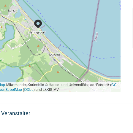
Map
-Mitwirkende, Kartenbild © Hanse- und Universitätsstadt Rostock (
CC
penStreetMap
(
ODbL
) und LkKfS-MV
 Veranstalter