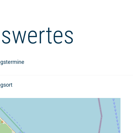
swertes
ngstermine
gsort