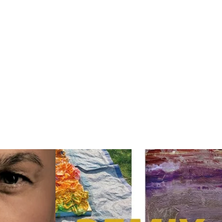
Weiterlesen: "„Livemusik mit Marian“"
nzert mit Thomas Putensen"