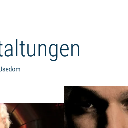
taltungen
l Usedom
Weiterlesen: "Guten-Morgen-Ko