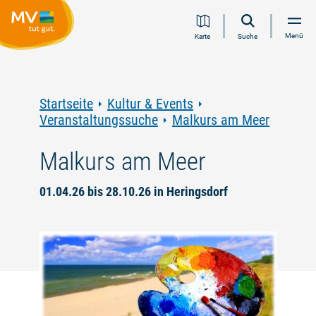
Zum
Zur
Zur
Zum
Menü
Karte
Suche
Inhalt
Navigation
Volltextsuche
Footer
springen
springen
springen
springen
Startseite
Kultur & Events
Veranstaltungssuche
Malkurs am Meer
Malkurs am Meer
01.04.26 bis 28.10.26 in Heringsdorf