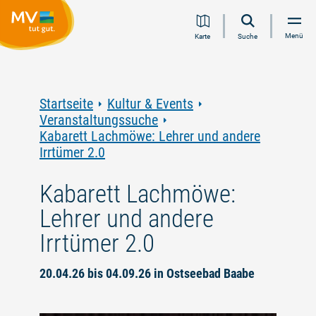
Zum
Zur
Zur
Zum
Menü
Karte
Suche
Inhalt
Navigation
Volltextsuche
Footer
springen
springen
springen
springen
Startseite
Kultur & Events
Veranstaltungssuche
Kabarett Lachmöwe: Lehrer und andere
Irrtümer 2.0
Kabarett Lachmöwe:
Lehrer und andere
Irrtümer 2.0
20.04.26 bis 04.09.26 in Ostseebad Baabe