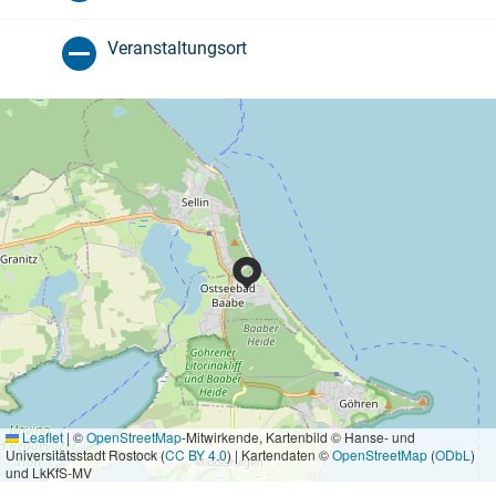
Veranstaltungsort
Leaflet
|
©
OpenStreetMap
-Mitwirkende, Kartenbild © Hanse- und
Universitätsstadt Rostock (
CC BY 4.0
) | Kartendaten ©
OpenStreetMap
(
ODbL
)
und LkKfS-MV