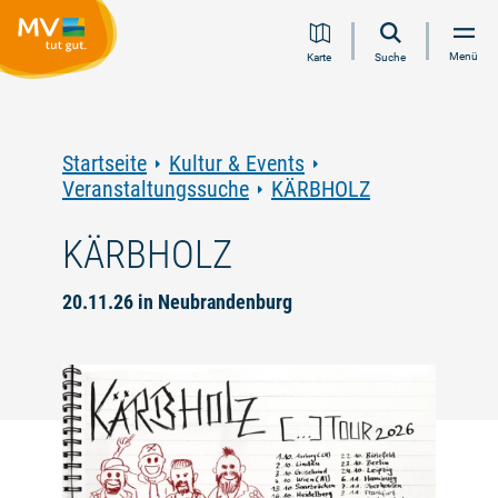
Zum
Zur
Zur
Zum
Menü
Karte
Suche
Inhalt
Navigation
Volltextsuche
Footer
springen
springen
springen
springen
Startseite
Kultur & Events
Veranstaltungssuche
KÄRBHOLZ
KÄRBHOLZ
20.11.26 in Neubrandenburg