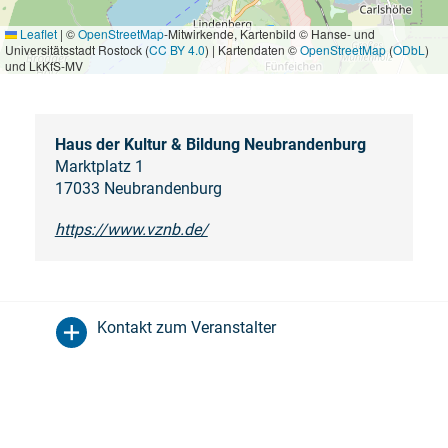
Leaflet
|
©
OpenStreetMap
-Mitwirkende, Kartenbild © Hanse- und
Universitätsstadt Rostock (
CC BY 4.0
) | Kartendaten ©
OpenStreetMap
(
ODbL
)
und LkKfS-MV
Haus der Kultur & Bildung Neubrandenburg
Marktplatz 1
17033 Neubrandenburg
https://www.vznb.de/
Kontakt zum Veranstalter