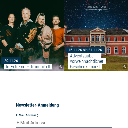
15.11.26 bis 21.11.26
Adventzauber – 
vorweihnachtlicher 
20.11.26
In Extremo – Tranquilo II
Geschenkemarkt
©
©
Newsletter-Anmeldung
E-Mail-Adresse
*