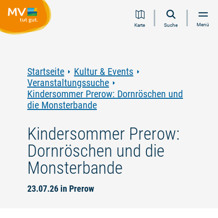
Zum
Zur
Zur
Zum
Menü
Karte
Suche
Inhalt
Navigation
Volltextsuche
Footer
springen
springen
springen
springen
Startseite
Kultur & Events
Veranstaltungssuche
Kindersommer Prerow: Dornröschen und
die Monsterbande
Kindersommer Prerow:
Dornröschen und die
Monsterbande
23.07.26 in Prerow