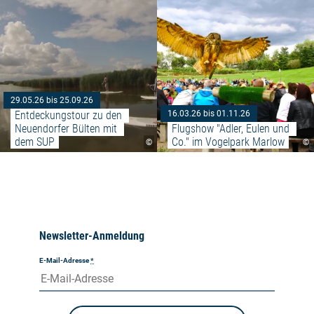
29.05.26 bis 25.09.26
Entdeckungstour zu den 
16.03.26 bis 01.11.26
Neuendorfer Bülten mit 
Flugshow "Adler, Eulen und 
dem SUP
Co." im Vogelpark Marlow
©
©
Newsletter-Anmeldung
E-Mail-Adresse
*