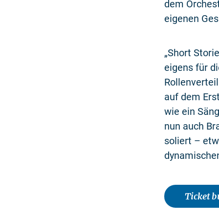
dem Orchestr
eigenen Ges
„Short Stori
eigens für 
Rollenvertei
auf dem Erst
wie ein Säng
nun auch Bra
soliert – et
dynamischen
Ticket 