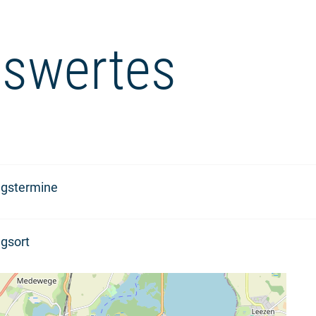
swertes
ngstermine
gsort