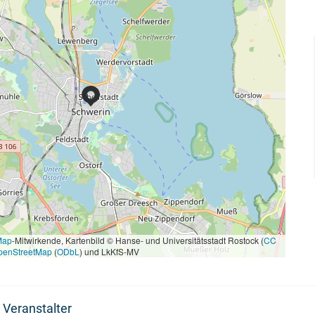
Map
-Mitwirkende, Kartenbild © Hanse- und Universitätsstadt Rostock (
CC
penStreetMap
(
ODbL
) und LkKfS-MV
 Veranstalter