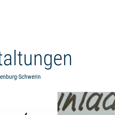
taltungen
lenburg-Schwerin
Weiterlesen: "Alpakawanderung