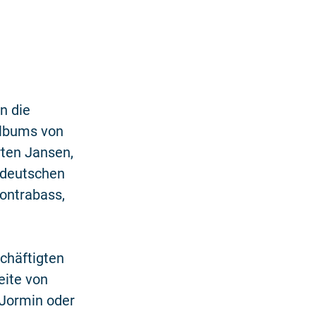
n die
Albums von
rten Jansen,
n deutschen
Kontrabass,
schäftigten
eite von
 Jormin oder