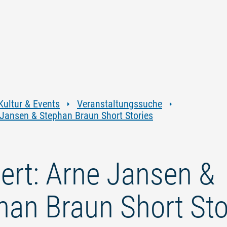
Zum
Zur
Zur
Zum
Inhalt
Navigation
Volltextsuche
Footer
springen
springen
springen
springen
Kultur & Events
Veranstaltungssuche
 Jansen & Stephan Braun Short Stories
ert: Arne Jansen &
han Braun Short Sto