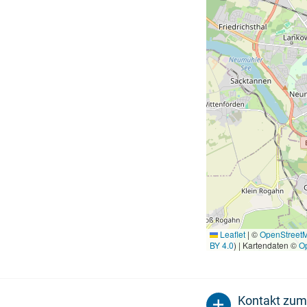
Leaflet
|
©
OpenStreet
BY 4.0
) | Kartendaten ©
O
Kontakt zum