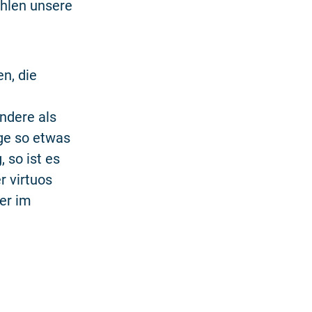
ählen unsere
n, die
ndere als
age so etwas
 so ist es
r virtuos
er im