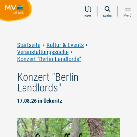
Zum
Zur
Zur
Zum
Menü
Karte
Suche
Inhalt
Navigation
Volltextsuche
Footer
springen
springen
springen
springen
Startseite
Kultur & Events
Veranstaltungssuche
Konzert "Berlin Landlords"
Konzert "Berlin
Landlords"
17.08.26 in Ückeritz