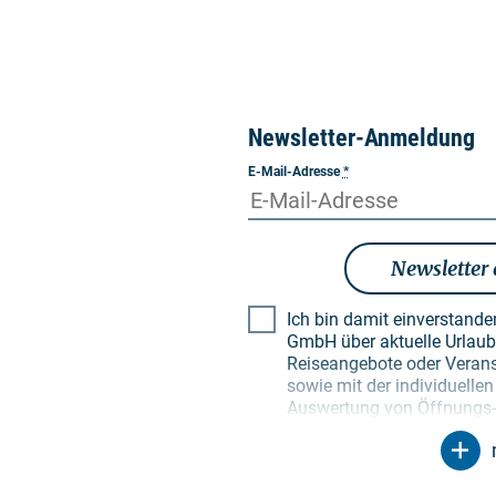
Newsletter-Anmeldung
E-Mail-Adresse
*
Newsletter
Ich bin damit einverstand
GmbH über aktuelle Urlaubsthemen, besondere
Reiseangebote oder Verans
sowie mit der individuell
Auswertung von Öffnungs- 
Empfängerprofilen zu Zwec
Newsletter. Meine Daten w
Zweck genutzt. Insbesonde