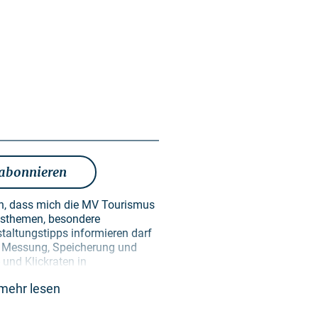
 abonnieren
en, dass mich die MV Tourismus
taltungstipps informieren darf
en Messung, Speicherung und
und Klickraten in
ken der Gestaltung künftiger
mehr lesen
erden ausschließlich zu diesem
re erfolgt keine Weitergabe an