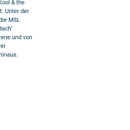
Kool & the
t. Unter der
 die MSL
Bach"
szene und von
rer
hinaus.