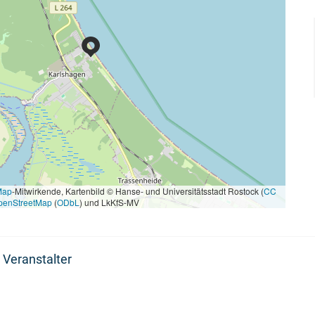
Map
-Mitwirkende, Kartenbild © Hanse- und Universitätsstadt Rostock (
CC
penStreetMap
(
ODbL
) und LkKfS-MV
 Veranstalter