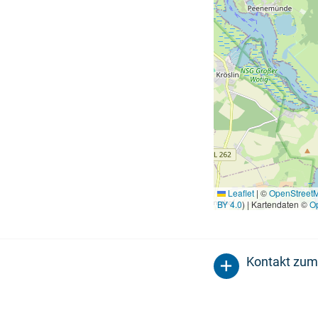
Leaflet
|
©
OpenStreet
BY 4.0
) | Kartendaten ©
O
Kontakt zum