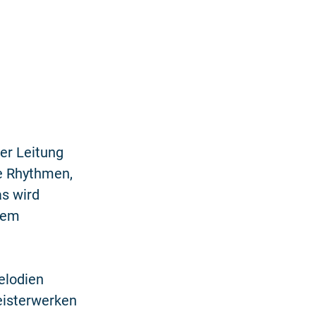
er Leitung
e Rhythmen,
s wird
nem
elodien
eisterwerken