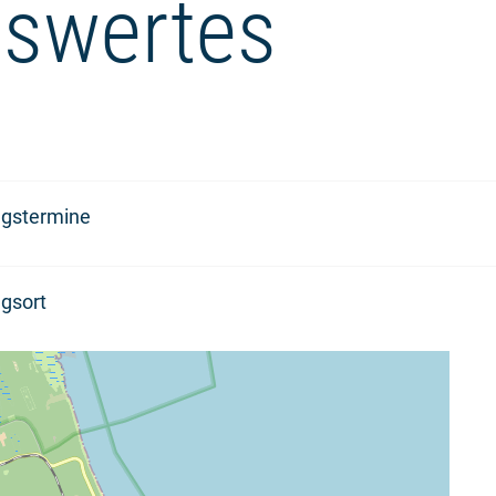
swertes
ngstermine
gsort