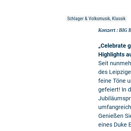
Schlager & Volksmusik, Klassik
Konzert : BIG 
„Celebrate 
Highlights a
Seit nunmeh
des Leipzig
feine Töne 
gefeiert! I
Jubiläumspr
umfangreich
Genießen Si
eines Duke E