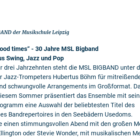
BAND der Musikschule Leipzig
good times“ - 30 Jahre MSL Bigband
us Swing, Jazz und Pop
r drei Jahrzehnten steht die MSL BIGBAND unter d
er Jazz-Trompeters Hubertus Böhm für mitreißend
und schwungvolle Arrangements im Großformat. Da
n diesem Sommer präsentiert das Ensemble mit sei
ogramm eine Auswahl der beliebtesten Titel des
es Bandrepertoires in den Seebädern Usedoms.
e einen stimmungsvollen Abend mit den großen M
llington oder Stevie Wonder, mit musikalischen M