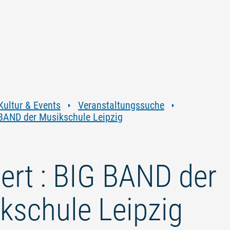
Zum
Zur
Zur
Zum
Inhalt
Navigation
Volltextsuche
Footer
springen
springen
springen
springen
Kultur & Events
Veranstaltungssuche
 BAND der Musikschule Leipzig
ert : BIG BAND der
kschule Leipzig