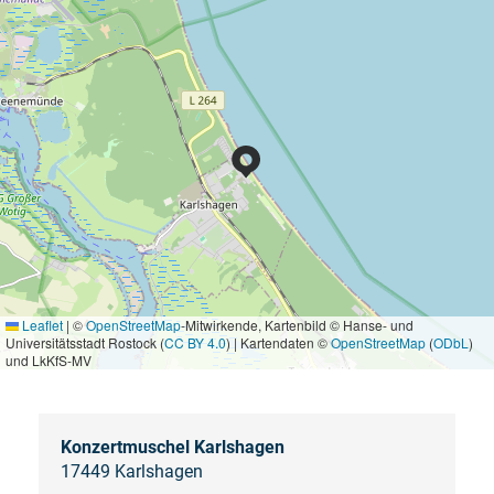
Leaflet
|
©
OpenStreetMap
-Mitwirkende, Kartenbild © Hanse- und
Universitätsstadt Rostock (
CC BY 4.0
) | Kartendaten ©
OpenStreetMap
(
ODbL
)
und LkKfS-MV
Konzertmuschel Karlshagen
17449 Karlshagen