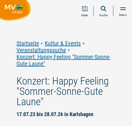
Zum
Zur
Zur
Zum
Menü
Karte
Suche
Inhalt
Navigation
Volltextsuche
Footer
springen
springen
springen
springen
Startseite
Kultur & Events
Veranstaltungssuche
Konzert: Happy Feeling "Sommer-Sonne-
Gute Laune"
Konzert: Happy Feeling
"Sommer-Sonne-Gute
Laune"
17.07.23 bis 28.07.26 in Karlshagen