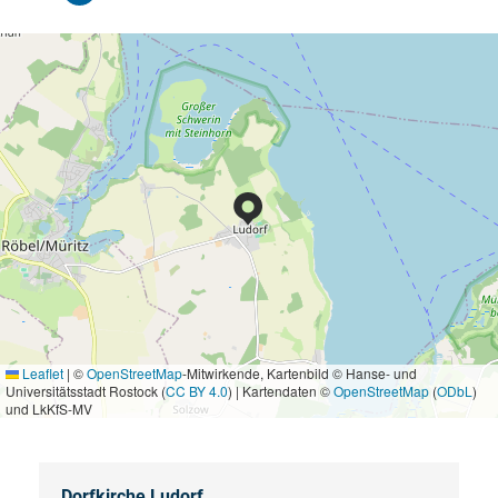
Leaflet
|
©
OpenStreetMap
-Mitwirkende, Kartenbild © Hanse- und
Universitätsstadt Rostock (
CC BY 4.0
) | Kartendaten ©
OpenStreetMap
(
ODbL
)
und LkKfS-MV
Dorfkirche Ludorf