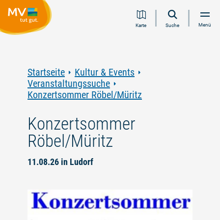
Zum
Zur
Zur
Zum
Menü
Karte
Suche
Inhalt
Navigation
Volltextsuche
Footer
springen
springen
springen
springen
Startseite
Kultur & Events
Veranstaltungssuche
Konzertsommer Röbel/Müritz
Konzertsommer
Röbel/Müritz
11.08.26 in Ludorf