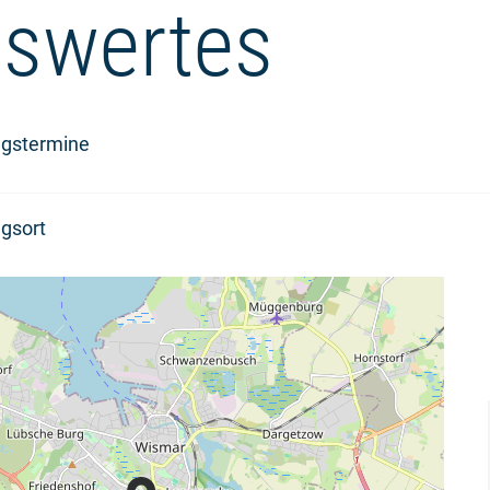
swertes
ngstermine
gsort