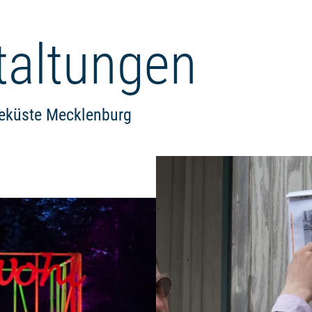
taltungen
eeküste Mecklenburg
Weiterlesen: "Musiktheater im P