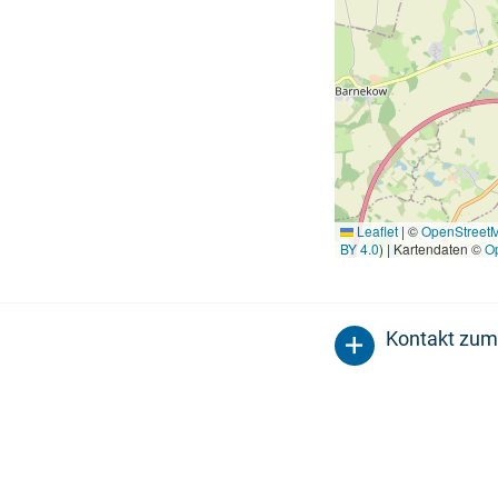
Leaflet
|
©
OpenStreet
BY 4.0
) | Kartendaten ©
O
Kontakt zum