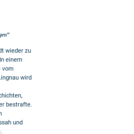
gen“
dt wieder zu
 In einem
e vom
Lingnau wird
chichten,
r bestrafte.
m
ussah und
.