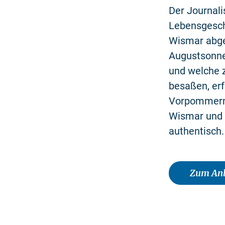
Der Journali
Lebensgeschi
Wismar abge
Augustsonne
und welche 
besaßen, erf
Vorpommern. 
Wismar und 
authentisch.
Zum Anb