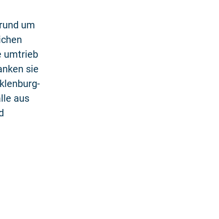
 rund um
ichen
e umtrieb
anken sie
klenburg-
lle aus
d