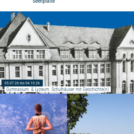
Seenplatte
05.07.26 bis 04.10.26
Gymnasium  & Lyzeum. Schulhäuser mit Geschichte(n)
Weiterlesen: "YIN YOGA in Gessi