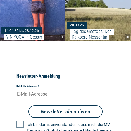
20.09.26
Tag des Geotops: Der 
14.04.25 bis 28.12.26
YIN YOGA in Gessin
Kalkberg Nossentin
©
©
Newsletter-Anmeldung
E-Mail-Adresse
*
Newsletter abonnieren
Ich bin damit einverstanden, dass mich die MV
Tourismus GmbH über aktuelle Urlaubsthemen,