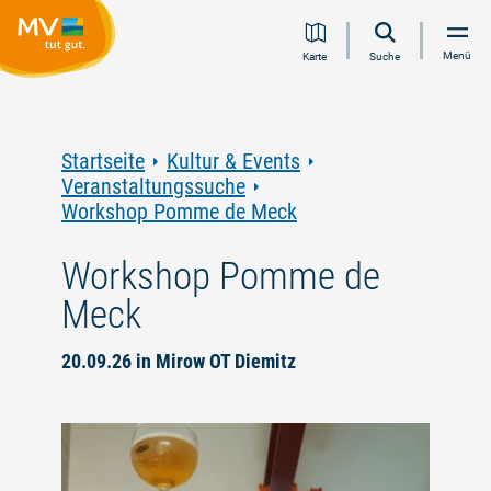
Zum
Zur
Zur
Zum
Menü
Karte
Suche
Inhalt
Navigation
Volltextsuche
Footer
springen
springen
springen
springen
Startseite
Kultur & Events
Veranstaltungssuche
Workshop Pomme de Meck
Workshop Pomme de
Meck
20.09.26 in Mirow OT Diemitz