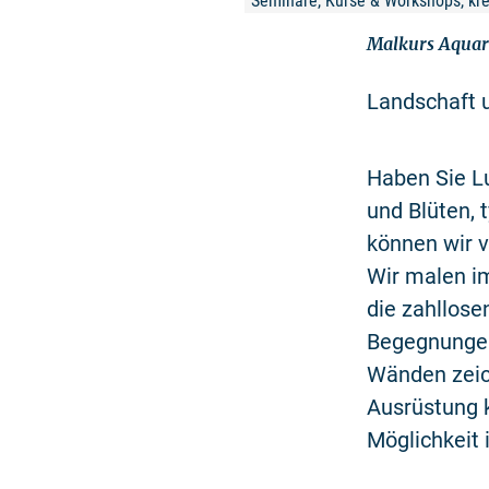
Seminare, Kurse & Workshops, kre
Malkurs Aquare
Landschaft u
Haben Sie L
und Blüten, 
können wir v
Wir malen im
die zahllose
Begegnungen
Wänden zeich
Ausrüstung k
Möglichkeit 