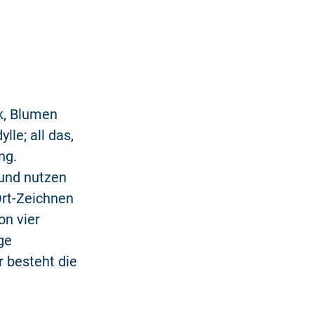
k, Blumen
le; all das,
ng.
 und nutzen
Ort-Zeichnen
on vier
ge
 besteht die