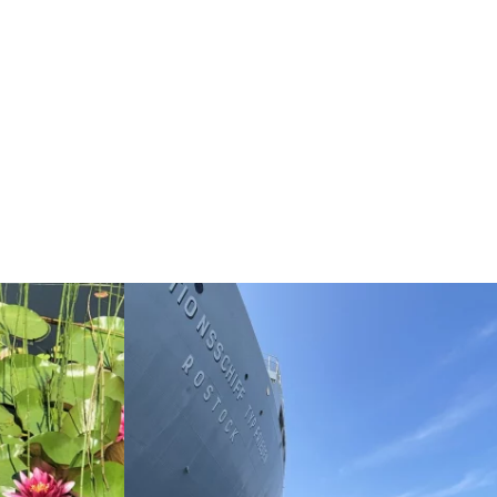
Weiterlesen: "Naturentdeckungen am Saaler Bio
und Meer: Aquarelle von Georg Welke & Heinz Hildebrandt 03. -