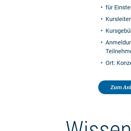
für Einst
Kursleite
Kursgebüh
Anmeldu
Teilnehme
Ort: Konz
Zum Anb
Wissen