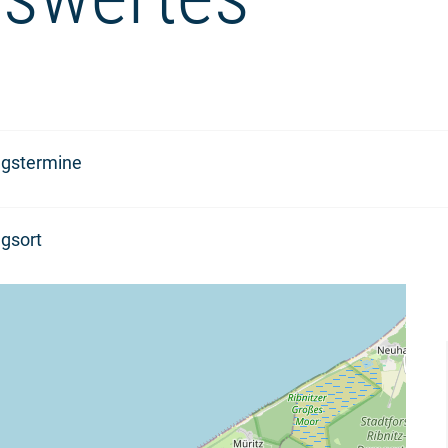
ngstermine
gsort