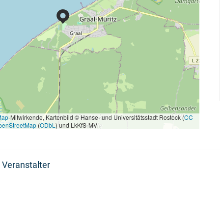
Map
-Mitwirkende, Kartenbild © Hanse- und Universitätsstadt Rostock (
CC
penStreetMap
(
ODbL
) und LkKfS-MV
 Veranstalter