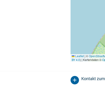
Leaflet
|
©
OpenStreet
BY 4.0
) | Kartendaten ©
O
Kontakt zum