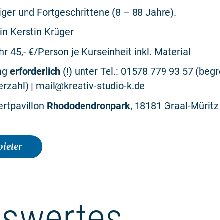
eiger und Fortgeschrittene (8 – 88 Jahre).
rin Kerstin Krüger
r 45,- €/Person je Kurseinheit inkl. Material
ng
erforderlich
(!) unter Tel.: 01578 779 93 57 (beg
rzahl) | mail@kreativ-studio-k.de
ertpavillon
Rhododendronpark
, 18181 Graal-Müritz
ieter
swertes