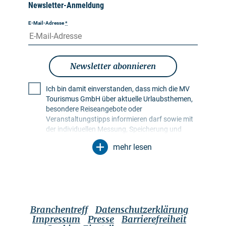
Newsletter-Anmeldung
E-Mail-Adresse
*
Newsletter abonnieren
Ich bin damit einverstanden, dass mich die MV
Tourismus GmbH über aktuelle Urlaubsthemen,
besondere Reiseangebote oder
Veranstaltungstipps informieren darf sowie mit
der individuellen Messung, Speicherung und
Auswertung von Öffnungs- und Klickraten in
mehr lesen
Empfängerprofilen zu Zwecken der Gestaltung
künftiger Newsletter. Meine Daten werden
ausschließlich zu diesem Zweck genutzt.
Insbesondere erfolgt keine Weitergabe an
unbefugte Dritte. Mir ist bekannt, dass ich meine
Einwilligung jederzeit mit Wirkung für die Zukunft
Branchentreff
Datenschutzerklärung
widerrufen kann. Dies kann ich über einen
Impressum
Presse
Barrierefreiheit
Abmeldelink im jeweiligen Newsletter tun oder