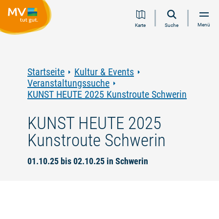
Zum
Zur
Zur
Zum
Menü
Karte
Suche
Inhalt
Navigation
Volltextsuche
Footer
springen
springen
springen
springen
Startseite
Kultur & Events
Veranstaltungssuche
KUNST HEUTE 2025 Kunstroute Schwerin
KUNST HEUTE 2025
Kunstroute Schwerin
01.10.25 bis 02.10.25 in Schwerin