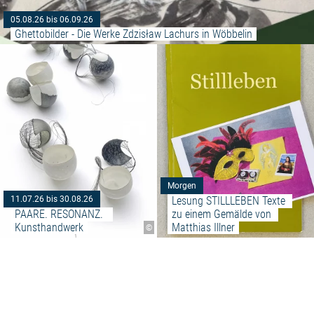
05.08.26 bis 06.09.26
Ghettobilder - Die Werke Zdzisław Lachurs in Wöbbelin
Weiterlesen: "PAARE. RESONAN
Morgen
Lesung STILLLEBEN Texte 
11.07.26 bis 30.08.26
PAARE. RESONANZ.  
zu einem Gemälde von 
Kunsthandwerk
Matthias Illner
©