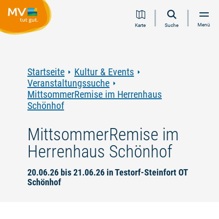
Zum
Zur
Zur
Zum
Menü
Karte
Suche
Inhalt
Navigation
Volltextsuche
Footer
springen
springen
springen
springen
Startseite
Kultur & Events
Veranstaltungssuche
MittsommerRemise im Herrenhaus
Schönhof
MittsommerRemise im
Herrenhaus Schönhof
20.06.26 bis 21.06.26 in Testorf-Steinfort OT
Schönhof