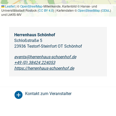
Leaflet
|
©
OpenStreetMap
-Mitwirkende, Kartenbild © Hanse- und
Universitätsstadt Rostock (
CC BY 4.0
) | Kartendaten ©
OpenStreetMap
(
ODbL
)
und LkKfS-MV
Herrenhaus Schönhof
Schloßstraße 5
23936 Testorf-Steinfort OT Schönhof
events@herrenhaus-schoenhof.de
+49 (0) 38424 224053
https://herrenhaus-schoenhof.de
Kontakt zum Veranstalter