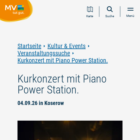
Zum
Zur
Zur
Zum
Menü
Karte
Suche
Inhalt
Navigation
Volltextsuche
Footer
springen
springen
springen
springen
Startseite
Kultur & Events
Veranstaltungssuche
Kurkonzert mit Piano Power Station.
Kurkonzert mit Piano
Power Station.
04.09.26 in Koserow