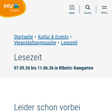
Zum
Zur
Zur
Zum
Menü
Karte
Suche
Inhalt
Navigation
Volltextsuche
Footer
springen
springen
springen
springen
Startseite
Kultur & Events
Veranstaltungssuche
Lesezeit
Lesezeit
07.05.26 bis 11.06.26 in Ribnitz-Damgarten
Leider schon vorbei