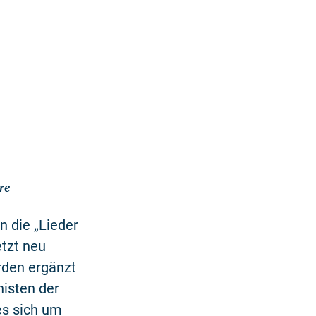
re
 die „Lieder
etzt neu
erden ergänzt
isten der
es sich um