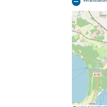
Veranstaltun
Leaflet
|
©
OpenStreet