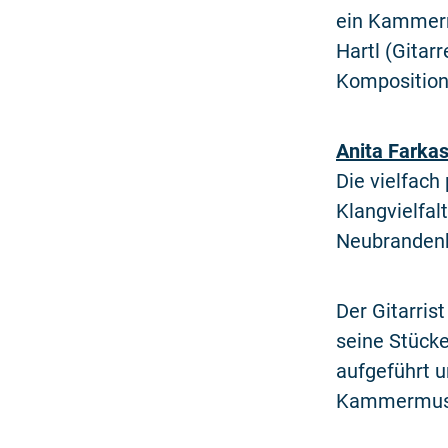
ein Kammerm
Hartl (Gitar
Kompositione
Anita Farka
Die vielfach
Klangvielfal
Neubranden
Der Gitarris
seine Stück
aufgeführt u
Kammermusi