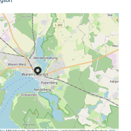
gsort
Map
-Mitwirkende, Kartenbild © Hanse- und Universitätsstadt Rostock (
CC