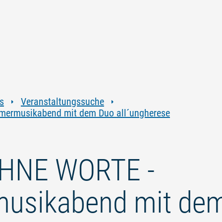
Zum
Zur
Zur
Zum
Inhalt
Navigation
Volltextsuche
Footer
springen
springen
springen
springen
s
Veranstaltungssuche
ermusikabend mit dem Duo all´ungherese
OHNE WORTE -
sikabend mit dem 