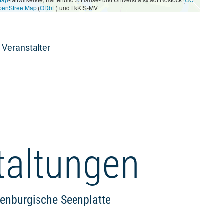
penStreetMap
(
ODbL
) und LkKfS-MV
 Veranstalter
taltungen
lenburgische Seenplatte