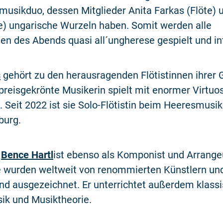
usikduo, dessen Mitglieder Anita Farkas (Flöte) 
re) ungarische Wurzeln haben. Somit werden alle
n des Abends quasi all´ungherese gespielt und int
s
gehört zu den herausragenden Flötistinnen ihrer 
 preisgekrönte Musikerin spielt mit enormer Virtuos
t. Seit 2022 ist sie Solo-Flötistin beim Heeresmusi
burg.
t
Bence Hartl
ist ebenso als Komponist und Arrangeu
e wurden weltweit von renommierten Künstlern u
nd ausgezeichnet. Er unterrichtet außerdem klassi
k und Musiktheorie.