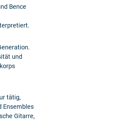
und Bence
erpretiert.
Generation.
ität und
kkorps
r tätig,
nd Ensembles
sche Gitarre,