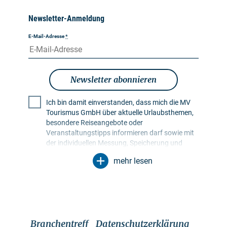
Newsletter-Anmeldung
E-Mail-Adresse
*
Newsletter abonnieren
Ich bin damit einverstanden, dass mich die MV
Tourismus GmbH über aktuelle Urlaubsthemen,
besondere Reiseangebote oder
Veranstaltungstipps informieren darf sowie mit
der individuellen Messung, Speicherung und
Auswertung von Öffnungs- und Klickraten in
mehr lesen
Empfängerprofilen zu Zwecken der Gestaltung
künftiger Newsletter. Meine Daten werden
ausschließlich zu diesem Zweck genutzt.
Insbesondere erfolgt keine Weitergabe an
unbefugte Dritte. Mir ist bekannt, dass ich meine
Einwilligung jederzeit mit Wirkung für die Zukunft
Branchentreff
Datenschutzerklärung
widerrufen kann. Dies kann ich über einen