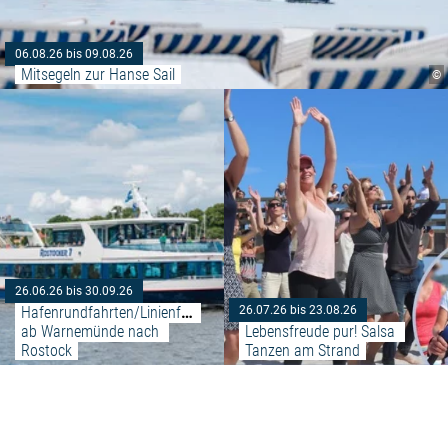
06.08.26 bis 09.08.26
Mitsegeln zur Hanse Sail
©
Weiterlesen: "Hafenrundfahrte
26.06.26 bis 30.09.26
Hafenrundfahrten/Linienfahrten 
26.07.26 bis 23.08.26
ab Warnemünde nach 
Lebensfreude pur! Salsa 
Rostock
Tanzen am Strand