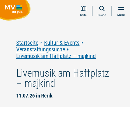
Zum
Zur
Zur
Zum
Menü
Karte
Suche
Inhalt
Navigation
Volltextsuche
Footer
springen
springen
springen
springen
Startseite
Kultur & Events
Veranstaltungssuche
Livemusik am Haffplatz – majkind
Livemusik am Haffplatz
– majkind
11.07.26 in Rerik