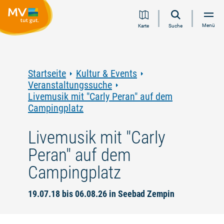
Zum
Zur
Zur
Zum
Menü
Karte
Suche
Inhalt
Navigation
Volltextsuche
Footer
springen
springen
springen
springen
Startseite
Kultur & Events
Veranstaltungssuche
Livemusik mit "Carly Peran" auf dem
Campingplatz
Livemusik mit "Carly
Peran" auf dem
Campingplatz
19.07.18 bis 06.08.26 in Seebad Zempin