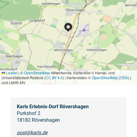
Leaflet
|
©
OpenStreetMap
-Mitwirkende, Kartenbild © Hanse- und
Universitätsstadt Rostock (
CC BY 4.0
) | Kartendaten ©
OpenStreetMap
(
ODbL
)
und LkKfS-MV
Karls Erlebnis-Dorf Rövershagen
Purkshof 2
18182 Rövershagen
post@karls.de