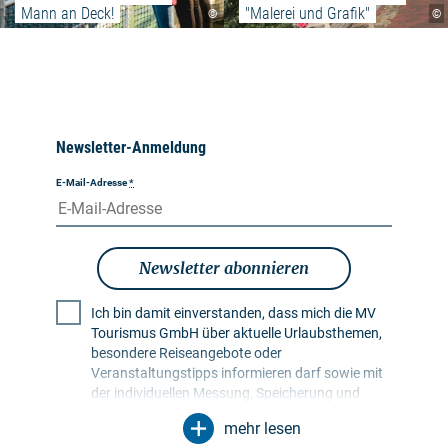
Mann an Deck!
"Malerei und Grafik"
©
©
Newsletter-Anmeldung
E-Mail-Adresse
*
Newsletter abonnieren
Ich bin damit einverstanden, dass mich die MV
Tourismus GmbH über aktuelle Urlaubsthemen,
besondere Reiseangebote oder
Veranstaltungstipps informieren darf sowie mit
der individuellen Messung, Speicherung und
Auswertung von Öffnungs- und Klickraten in
mehr lesen
Empfängerprofilen zu Zwecken der Gestaltung