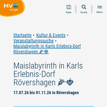
Zum
Zur
Zur
Zum
Menü
Karte
Suche
Inhalt
Navigation
Volltextsuche
Footer
springen
springen
springen
springen
Startseite
Kultur & Events
Veranstaltungssuche
Maislabyrinth in Karls Erlebnis-Dorf
Rövershagen 🌽🍓
Maislabyrinth in Karls
Erlebnis-Dorf
Rövershagen 🌽🍓
17.07.26 bis 01.11.26 in Rövershagen