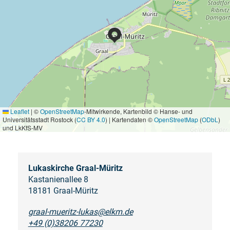
Leaflet
|
©
OpenStreetMap
-Mitwirkende, Kartenbild © Hanse- und
Universitätsstadt Rostock (
CC BY 4.0
) | Kartendaten ©
OpenStreetMap
(
ODbL
)
und LkKfS-MV
Lukaskirche Graal-Müritz
Kastanienallee 8
18181 Graal-Müritz
graal-mueritz-lukas@elkm.de
+49 (0)38206 77230