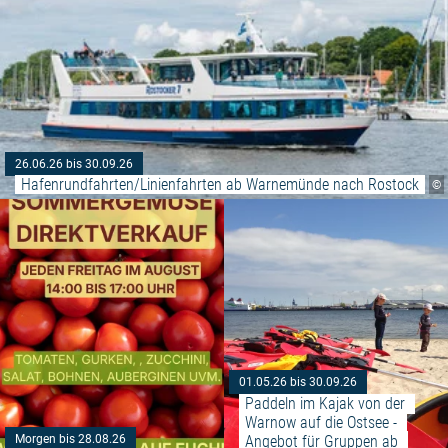
26.06.26 bis 30.09.26
Hafenrundfahrten/Linienfahrten ab Warnemünde nach Rostock
©
Weiterlesen: "Gemüse Hofverka
01.05.26 bis 30.09.26
Paddeln im Kajak von der 
Warnow auf die Ostsee - 
Angebot für Gruppen ab 
Morgen bis 28.08.26