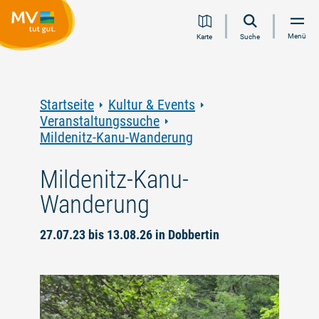
Zum
Zur
Zur
Zum
Menü
Karte
Suche
Inhalt
Navigation
Volltextsuche
Footer
springen
springen
springen
springen
Startseite
Kultur & Events
Veranstaltungssuche
Mildenitz-Kanu-Wanderung
Mildenitz-Kanu-
Wanderung
27.07.23 bis 13.08.26 in Dobbertin