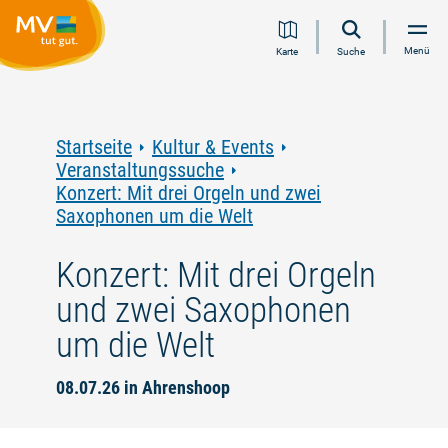
Zum
Zur
Zur
Zum
Menü
Karte
Suche
Inhalt
Navigation
Volltextsuche
Footer
springen
springen
springen
springen
Startseite
Kultur & Events
Veranstaltungssuche
Konzert: Mit drei Orgeln und zwei
Saxophonen um die Welt
Konzert: Mit drei Orgeln
und zwei Saxophonen
um die Welt
08.07.26 in Ahrenshoop