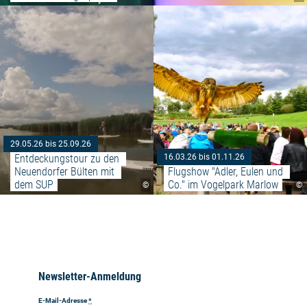
Weiterlesen: "Entdeckungstour 
29.05.26 bis 25.09.26
Entdeckungstour zu den 
16.03.26 bis 01.11.26
Neuendorfer Bülten mit 
Flugshow "Adler, Eulen und 
dem SUP
Co." im Vogelpark Marlow
©
©
Newsletter-Anmeldung
E-Mail-Adresse
*