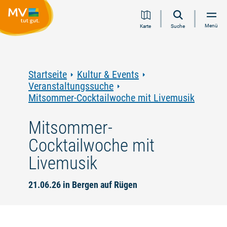
Zum
Zur
Zur
Zum
Menü
Karte
Suche
Inhalt
Navigation
Volltextsuche
Footer
springen
springen
springen
springen
Startseite
Kultur & Events
Veranstaltungssuche
Mitsommer-Cocktailwoche mit Livemusik
Mitsommer-
Cocktailwoche mit
Livemusik
21.06.26 in Bergen auf Rügen