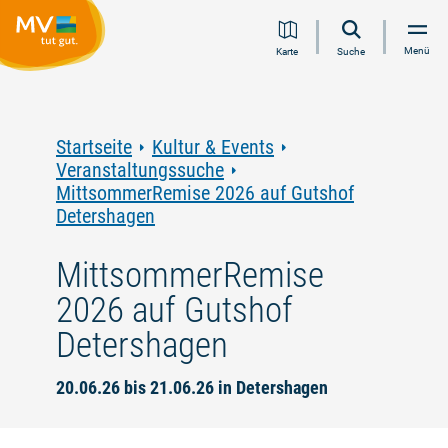
Zum
Zur
Zur
Zum
Menü
Karte
Suche
Inhalt
Navigation
Volltextsuche
Footer
springen
springen
springen
springen
Startseite
Kultur & Events
Veranstaltungssuche
MittsommerRemise 2026 auf Gutshof
Detershagen
MittsommerRemise
2026 auf Gutshof
Detershagen
20.06.26 bis 21.06.26 in Detershagen