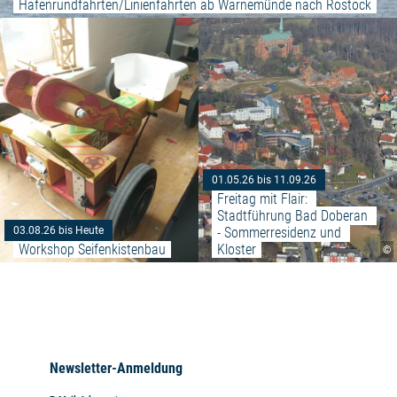
Hafenrundfahrten/Linienfahrten ab Warnemünde nach Rostock
Weiterlesen: "Workshop Seifenk
01.05.26 bis 11.09.26
Freitag mit Flair: 
Stadtführung Bad Doberan 
- Sommerresidenz und 
03.08.26 bis Heute
Workshop Seifenkistenbau
Kloster
©
Newsletter-Anmeldung