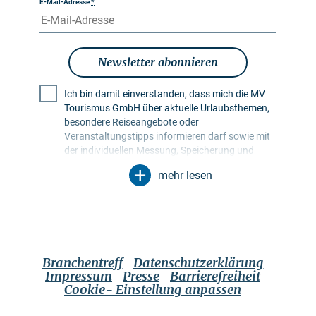
E-Mail-Adresse
*
Newsletter abonnieren
Ich bin damit einverstanden, dass mich die MV
Tourismus GmbH über aktuelle Urlaubsthemen,
besondere Reiseangebote oder
Veranstaltungstipps informieren darf sowie mit
der individuellen Messung, Speicherung und
Auswertung von Öffnungs- und Klickraten in
mehr lesen
Empfängerprofilen zu Zwecken der Gestaltung
künftiger Newsletter. Meine Daten werden
ausschließlich zu diesem Zweck genutzt.
Insbesondere erfolgt keine Weitergabe an
unbefugte Dritte. Mir ist bekannt, dass ich meine
Einwilligung jederzeit mit Wirkung für die Zukunft
Branchentreff
Datenschutzerklärung
widerrufen kann. Dies kann ich über einen
Impressum
Presse
Barrierefreiheit
Abmeldelink im jeweiligen Newsletter tun oder
Cookie- Einstellung anpassen
über die im Impressum genannten
Kontaktmöglichkeiten. Es gilt die