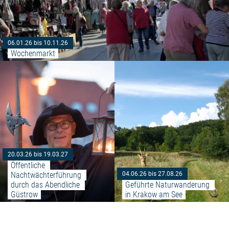
06.01.26 bis 10.11.26
Wochenmarkt
Weiterlesen: "Öffentliche Nach
20.03.26 bis 19.03.27
Öffentliche 
Nachtwächterführung 
04.06.26 bis 27.08.26
durch das Abendliche 
Geführte Naturwanderung 
Güstrow
in Krakow am See