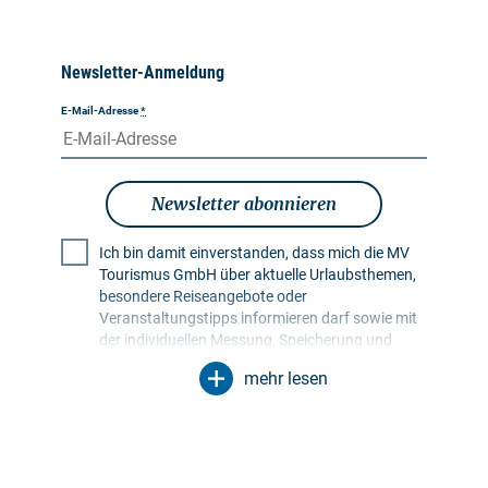
Newsletter-Anmeldung
E-Mail-Adresse
*
Newsletter abonnieren
Ich bin damit einverstanden, dass mich die MV
Tourismus GmbH über aktuelle Urlaubsthemen,
besondere Reiseangebote oder
Veranstaltungstipps informieren darf sowie mit
der individuellen Messung, Speicherung und
Auswertung von Öffnungs- und Klickraten in
mehr lesen
Empfängerprofilen zu Zwecken der Gestaltung
künftiger Newsletter. Meine Daten werden
ausschließlich zu diesem Zweck genutzt.
Insbesondere erfolgt keine Weitergabe an
unbefugte Dritte. Mir ist bekannt, dass ich meine