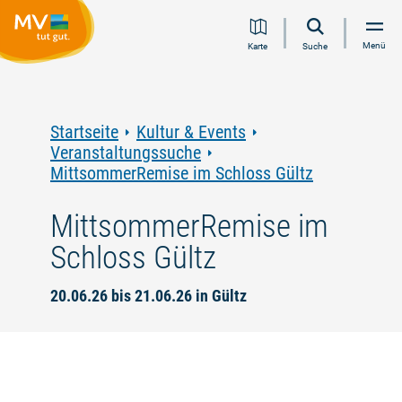
Zum
Zur
Zur
Zum
Menü
Karte
Suche
Inhalt
Navigation
Volltextsuche
Footer
springen
springen
springen
springen
Startseite
Kultur & Events
Veranstaltungssuche
MittsommerRemise im Schloss Gültz
MittsommerRemise im
Schloss Gültz
20.06.26 bis 21.06.26 in Gültz