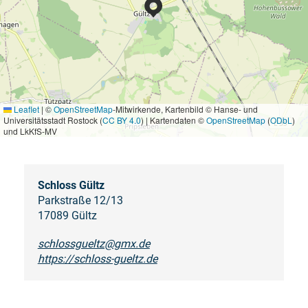
Leaflet
|
©
OpenStreetMap
-Mitwirkende, Kartenbild © Hanse- und
Universitätsstadt Rostock (
CC BY 4.0
) | Kartendaten ©
OpenStreetMap
(
ODbL
)
und LkKfS-MV
Schloss Gültz
Parkstraße 12/13
17089 Gültz
schlossgueltz@gmx.de
https://schloss-gueltz.de