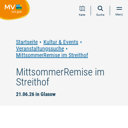
Zum
Zur
Zur
Zum
Menü
Karte
Suche
Inhalt
Navigation
Volltextsuche
Footer
springen
springen
springen
springen
Startseite
Kultur & Events
Veranstaltungssuche
MittsommerRemise im Streithof
MittsommerRemise im
Streithof
21.06.26 in Glasow