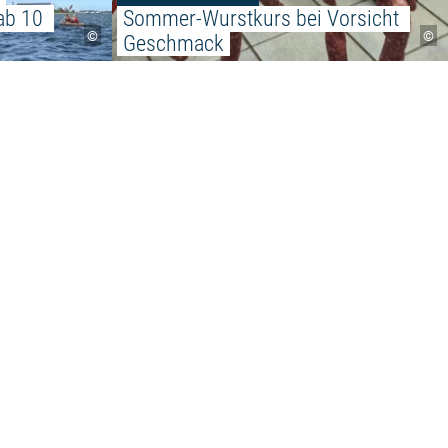
ab 10 
Sommer-Wurstkurs bei Vorsicht 
©
©
Geschmack