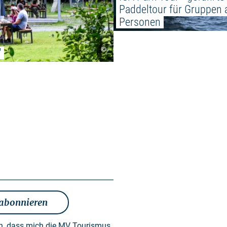
Paddeltour für Gruppen 
Personen
©
"
 abonnieren
en, dass mich die MV Tourismus