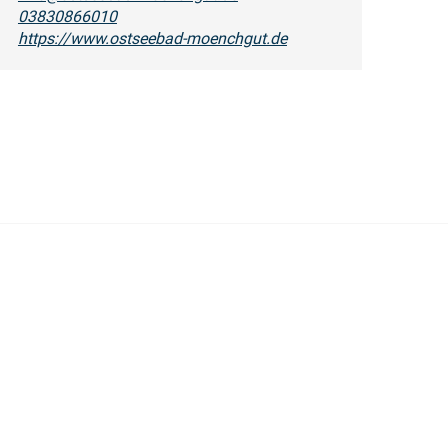
03830866010
https://www.ostseebad-moenchgut.de