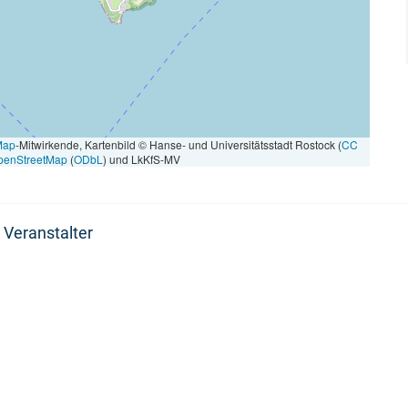
Map
-Mitwirkende, Kartenbild © Hanse- und Universitätsstadt Rostock (
CC
penStreetMap
(
ODbL
) und LkKfS-MV
 Veranstalter