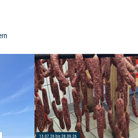
ern
Weiterlesen: "IGA Park Tour - geführte Paddelto
Ausstellung "Alte Buchenwälder""
13.07.26 bis 28.09.26