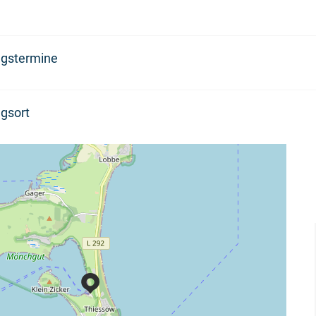
ngstermine
gsort