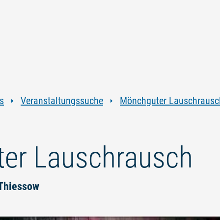
Zum
Zur
Zur
Zum
Inhalt
Navigation
Volltextsuche
Footer
springen
springen
springen
springen
s
Veranstaltungssuche
Mönchguter Lauschrausc
er Lauschrausch
 Thiessow