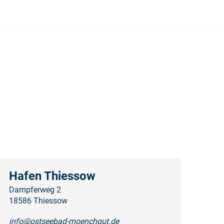
Hafen Thiessow
Dampferweg 2
18586 Thiessow
info@ostseebad-moenchgut.de