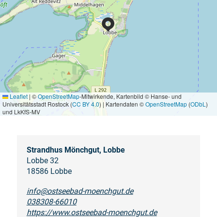
Leaflet
|
©
OpenStreetMap
-Mitwirkende, Kartenbild © Hanse- und
Universitätsstadt Rostock (
CC BY 4.0
) | Kartendaten ©
OpenStreetMap
(
ODbL
)
und LkKfS-MV
Strandhus Mönchgut, Lobbe
Lobbe 32
18586 Lobbe
info@ostseebad-moenchgut.de
038308-66010
https://www.ostseebad-moenchgut.de