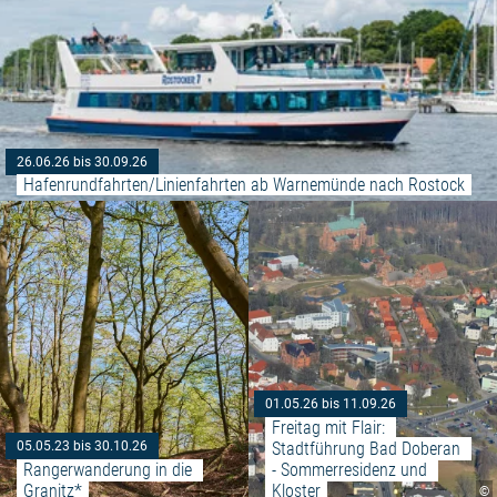
26.06.26 bis 30.09.26
Hafenrundfahrten/Linienfahrten ab Warnemünde nach Rostock
Weiterlesen: "Rangerwanderung i
01.05.26 bis 11.09.26
Freitag mit Flair: 
Stadtführung Bad Doberan 
05.05.23 bis 30.10.26
Rangerwanderung in die 
- Sommerresidenz und 
Granitz*
Kloster
©