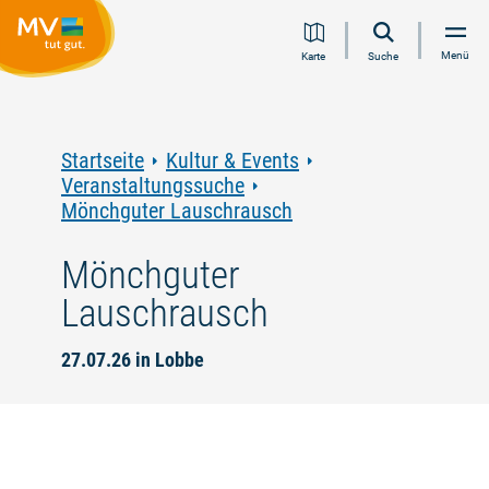
Zum
Zur
Zur
Zum
Menü
Karte
Suche
Inhalt
Navigation
Volltextsuche
Footer
springen
springen
springen
springen
Startseite
Kultur & Events
Veranstaltungssuche
Mönchguter Lauschrausch
Mönchguter
Lauschrausch
27.07.26 in Lobbe