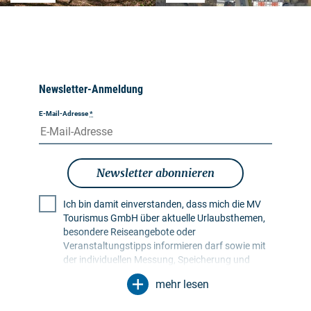
Newsletter-Anmeldung
E-Mail-Adresse
*
Newsletter abonnieren
Ich bin damit einverstanden, dass mich die MV
Tourismus GmbH über aktuelle Urlaubsthemen,
besondere Reiseangebote oder
Veranstaltungstipps informieren darf sowie mit
der individuellen Messung, Speicherung und
Auswertung von Öffnungs- und Klickraten in
mehr lesen
Empfängerprofilen zu Zwecken der Gestaltung
künftiger Newsletter. Meine Daten werden