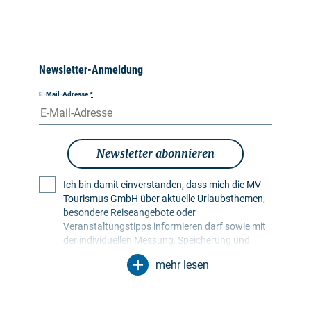
Newsletter-Anmeldung
E-Mail-Adresse
*
Newsletter abonnieren
Ich bin damit einverstanden, dass mich die MV
Tourismus GmbH über aktuelle Urlaubsthemen,
besondere Reiseangebote oder
Veranstaltungstipps informieren darf sowie mit
der individuellen Messung, Speicherung und
Auswertung von Öffnungs- und Klickraten in
mehr lesen
Empfängerprofilen zu Zwecken der Gestaltung
künftiger Newsletter. Meine Daten werden
ausschließlich zu diesem Zweck genutzt.
Insbesondere erfolgt keine Weitergabe an