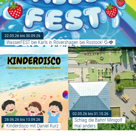
22.05.26 bis 30.09.26
WasserFEST bei Karls in Rövershagen bei Rostock! 💦🍓
Weiterlesen: "Kinderdisco mit Da
02.05.26 bis 31.10.26
Schlag die Bahn! Minigolf 
28.06.26 bis 13.09.26
Kinderdisco mit Daniel Kurz
mal anders
©