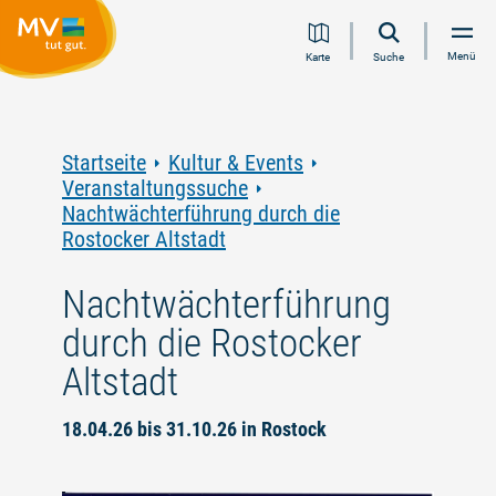
Zum
Zur
Zur
Zum
Menü
Karte
Suche
Inhalt
Navigation
Volltextsuche
Footer
springen
springen
springen
springen
Startseite
Kultur & Events
Veranstaltungssuche
Nachtwächterführung durch die
Rostocker Altstadt
Nachtwächterführung
durch die Rostocker
Altstadt
18.04.26 bis 31.10.26 in Rostock